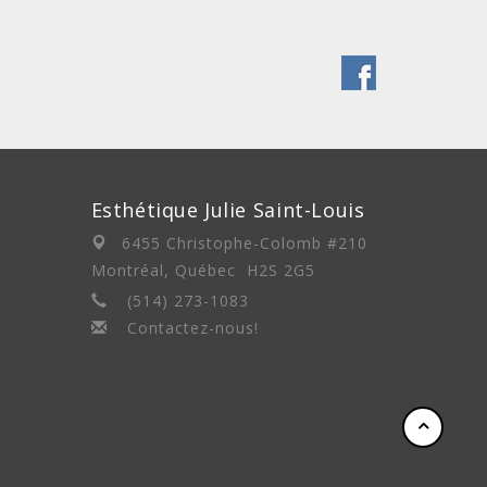
Esthétique Julie Saint-Louis
6455 Christophe-Colomb #210
Montréal, Québec H2S 2G5
(514) 273-1083
Contactez-nous!