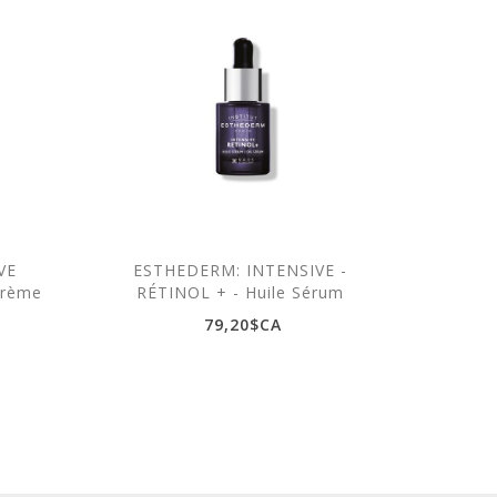
VE
ESTHEDERM: INTENSIVE -
EST
Crème
RÉTINOL + - Huile Sérum
RÉTI
79,20$CA