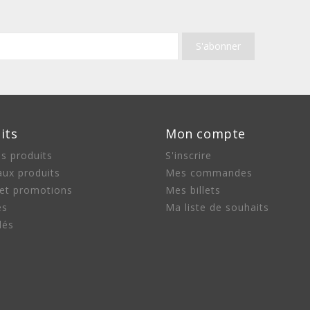
its
Mon compte
s produits
S'inscrire
ux produits
Mes commandes
 et promotions
Mes billets
es
Ma liste de souhaits
lés