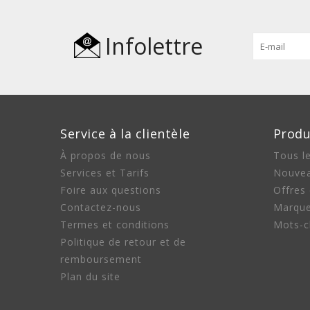
Infolettre
Service à la clientèle
Produ
À propos de nous
Tous le
Services et Tarifs
Nouvea
Foire aux questions
Offres
Contactez-nous
Marqu
Termes et conditions
Mots-c
Politique de retour et de
remboursement
Plan du site