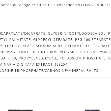
t sèche du visage et du cou. La collection INTENSIVE s’utilis
ICAPRYLATE/DICAPRATE, GLYCERIN, OCTYLDODECANOL, P
ETYL PALMITATE, GLYCERYL STEARATE, PEG-100 STEARATE,
YETHYL ACRYLATE/SODIUM ACRYLOYLDIMETHYL TAURATE 
ONE/VINYL DIMETHICONE CROSSPOLYMER, SODIUM HYDROX
BATE 60, PROPYLENE GLYCOL, POTASSIUM PHOSPHATE, S
INARIA DIGITATA EXTRACT. [ES254]
NOSINE TRIPHOSPHATE/CARNOSINE/MINERAL SALTS)