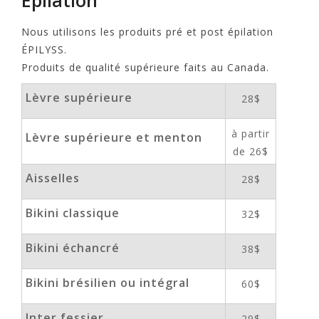
Épilation
Nous utilisons les produits pré et post épilation
ÉPILYSS.
Produits de qualité supérieure faits au Canada.
Lèvre supérieure
28$
à partir
Lèvre supérieure et menton
de 26$
Aisselles
28$
Bikini classique
32$
Bikini échancré
38$
Bikini brésilien ou intégral
60$
Inter fessier
29$