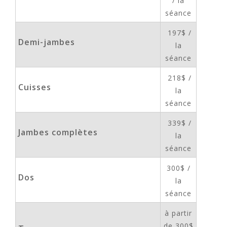
/ la
séance
197$ /
Demi-jambes
la
séance
218$ /
Cuisses
la
séance
339$ /
Jambes complètes
la
séance
300$ /
Dos
la
séance
à partir
de 300$