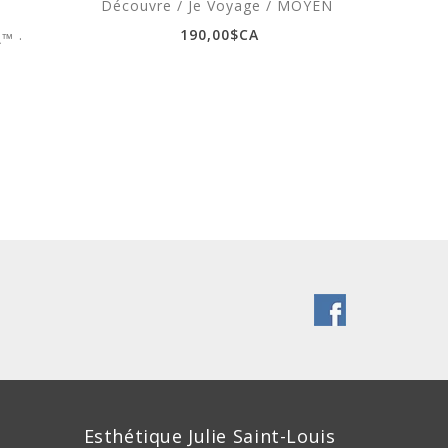
Découvre / Je Voyage / MOYEN
190,00$CA
™ ·
DAVI
Bau
Coll
Esthétique Julie Saint-Louis