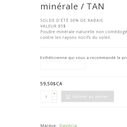
minérale / TAN
SOLDE D'ÉTÉ 30% DE RABAIS
VALEUR 85$
Poudre minérale naturelle non comédogèn
contre les rayons nocifs du soleil.
Esthéticienne qui vous a recommandé le prod
59,50$CA
+
Ajouter au panier
-
Marque:
Davincia