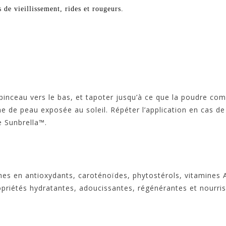
s de vieillissement, rides et rougeurs.
, pinceau vers le bas, et tapoter jusqu’à ce que la poudre co
zone de peau exposée au soleil. Répéter l’application en cas d
e Sunbrella™.
hes en antioxydants, caroténoïdes, phytostérols, vitamines A
ropriétés hydratantes, adoucissantes, régénérantes et nourri