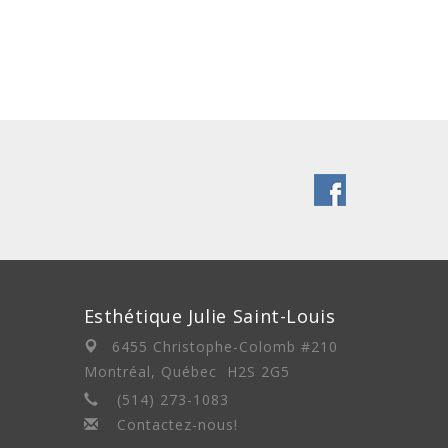
Esthétique Julie Saint-Louis
6455 Christophe-Colomb #210
Montréal, Québec H2S 2G5
(514) 273-1083
Contactez-nous!