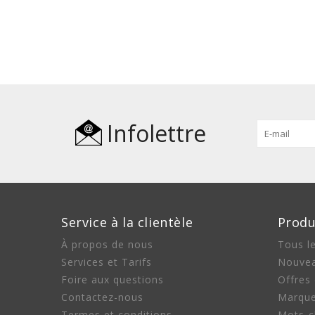
Infolettre
Service à la clientèle
Produ
À propos de nous
Tous le
Services et Tarifs
Nouvea
Foire aux questions
Offres
Contactez-nous
Marqu
Termes et conditions
Mots-c