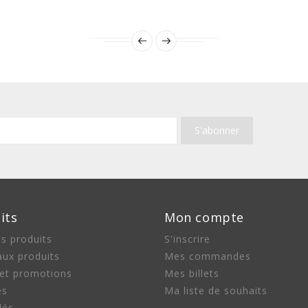
its
Mon compte
s produits
S'inscrire
ux produits
Mes commandes
 et promotions
Mes billets
es
Ma liste de souhaits
lés