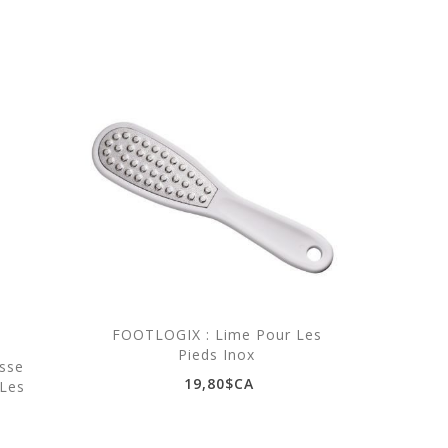
FOOTLOGIX : Lime Pour Les
Pieds Inox
sse
FOO
19,80$CA
 Les
Mous