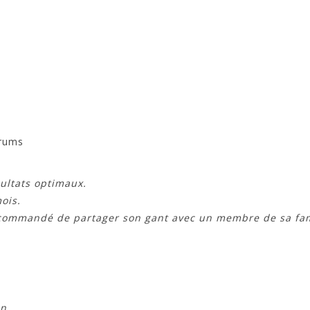
e
érums
sultats optimaux.
ois.
 recommandé de partager son gant avec un membre de sa fam
n.