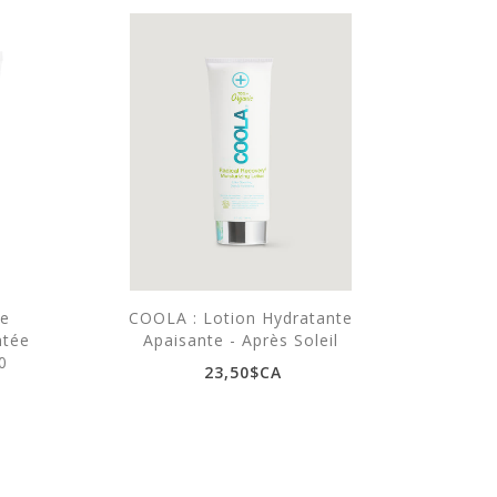
re
COOLA : Lotion Hydratante
COOL
ntée
Apaisante - Après Soleil
Baume 
0
23,50$CA