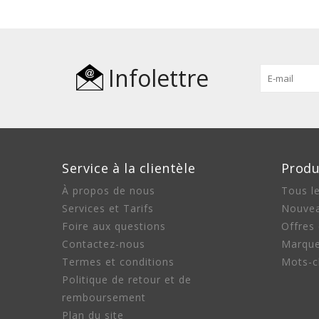
Infolettre
Service à la clientèle
Produ
À propos de nous
Tous le
Services et Tarifs
Nouvea
Foire aux questions
Offres
Contactez-nous
Marqu
Termes et conditions
Mots-c
Politique de retour et de
remboursement
Plan du site