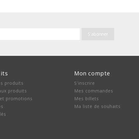
its
Mon compte
s produits
S'inscrire
ux produits
Mes commandes
 et promotions
Mes billets
es
Ma liste de souhaits
lés