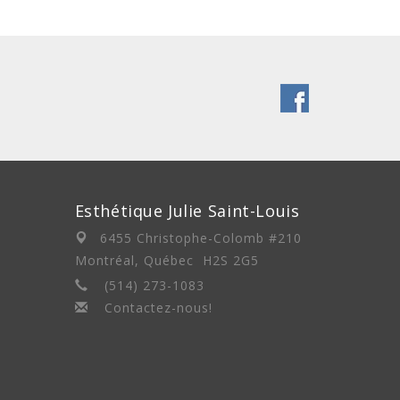
Esthétique Julie Saint-Louis
6455 Christophe-Colomb #210
Montréal, Québec H2S 2G5
(514) 273-1083
Contactez-nous!