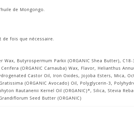
l'huile de Mongongo.
t de fois que nécessaire.
r Wax, Butyrospermum Parkii (ORGANIC Shea Butter), C18-3
 Cerifera (ORGANIC Carnauba) Wax, Flavor, Helianthus Annu
rogenated Castor Oil, Iron Oxides, Jojoba Esters, Mica, Oc
Gratissima (ORGANIC Avocado) Oil, Polyglycerin-3, Polyhydro
hyton Rautanenii Kernel Oil (ORGANIC)*, Silica, Stevia Re
Grandiflorum Seed Butter (ORGANIC)